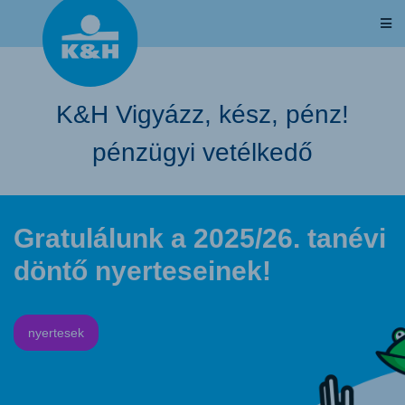
K&H Vigyázz, kész, pénz!
pénzügyi vetélkedő
Gratulálunk a 2025/26. tanévi
döntő nyerteseinek!
nyertesek