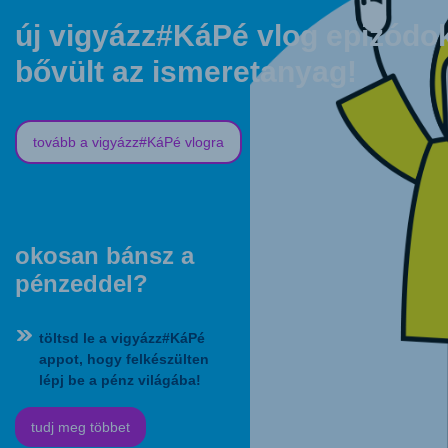
új vigyázz#KáPé vlog epizódo
bővült az ismeretanyag!
tovább a vigyázz#KáPé vlogra
okosan bánsz a
pénzeddel?
töltsd le a vigyázz#KáPé
appot, hogy felkészülten
lépj be a pénz világába!
tudj meg többet