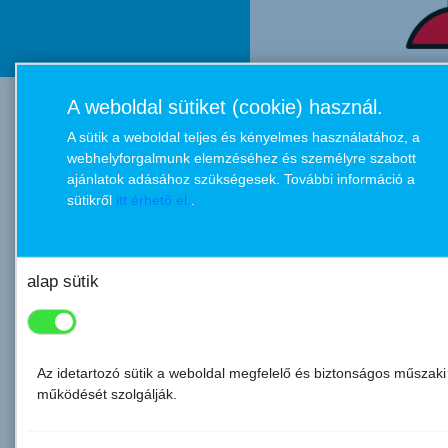
A weboldal sütiket (cookie) használ.
a versenyről
A sütik a weboldal teljes és kényelmes használatához, a
webhelyforgalmunk elemzéséhez és személyre szabott
ajánlatok adásához szükségesek. További információ a
sütikről
itt érhető el.
.
alap sütik
Az idetartozó sütik a weboldal megfelelő és biztonságos műszaki
működését szolgálják.
Felnőttként szeretnél majd Te is okos pénzügyi döntéseket hozni?
A K&H társadalmi felelősségvállalásának részeként 2010-ben