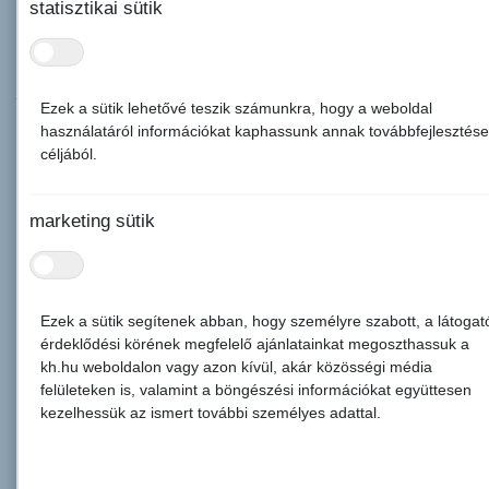
éppen ezért indította el a
K&H Vigyázz, kész, pénz!
pénzügyi
statisztikai sütik
vetélkedőt.
A 2025-26 tanév vetélkedője lezárult, de ne aggódjatok jövőre is
jelentkezhettek és bebizonyíthatjátok, hogy Ti bántok
Ezek a sütik lehetővé teszik számunkra, hogy a weboldal
legügyesebben a pénzzel!
használatáról információkat kaphassunk annak továbbfejlesztése
céljából.
tudj meg többet
marketing sütik
Ezek a sütik segítenek abban, hogy személyre szabott, a látogat
érdeklődési körének megfelelő ajánlatainkat megoszthassuk a
ismeretanyag
kh.hu weboldalon vagy azon kívül, akár közösségi média
felületeken is, valamint a böngészési információkat együttesen
kezelhessük az ismert további személyes adattal.
Sajátítsd el játékos tanulás során a pénzügyi, gazdálkodási
ismereteket, hogy felnőttként majd okos döntéseket hozhass.
Szerezz naprakész tudást az ismeretanyaggal!